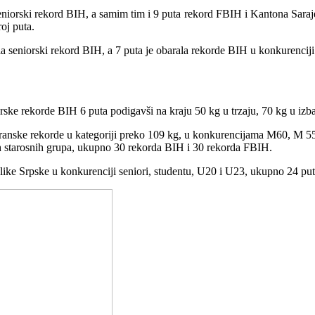
iorski rekord BIH, a samim tim i 9 puta rekord FBIH i Kantona Sarajev
roj puta.
 seniorski rekord BIH, a 7 puta je obarala rekorde BIH u konkurenciji s
rske rekorde BIH 6 puta podigavši na kraju 50 kg u trzaju, 70 kg u izba
eranske rekorde u kategoriji preko 109 kg, u konkurencijama M60, M 55
h starosnih grupa, ukupno 30 rekorda BIH i 30 rekorda FBIH.
like Srpske u konkurenciji seniori, studentu, U20 i U23, ukupno 24 put