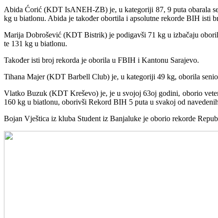
Abida Ćorić (KDT IsANEH-ZB) je, u kategoriji 87, 9 puta obarala sen
kg u biatlonu. Abida je također obortila i apsolutne rekorde BIH isti b
Marija Dobrošević (KDT Bistrik) je podigavši 71 kg u izbačaju oborila
te 131 kg u biatlonu.
Također isti broj rekorda je oborila u FBIH i Kantonu Sarajevo.
Tihana Majer (KDT Barbell Club) je, u kategoriji 49 kg, oborila senio
Vlatko Buzuk (KDT Kreševo) je, je u svojoj 63oj godini, oborio vet
160 kg u biatlonu, oborivši Rekord BIH 5 puta u svakoj od navedeni
Bojan Vještica iz kluba Student iz Banjaluke je oborio rekorde Repub