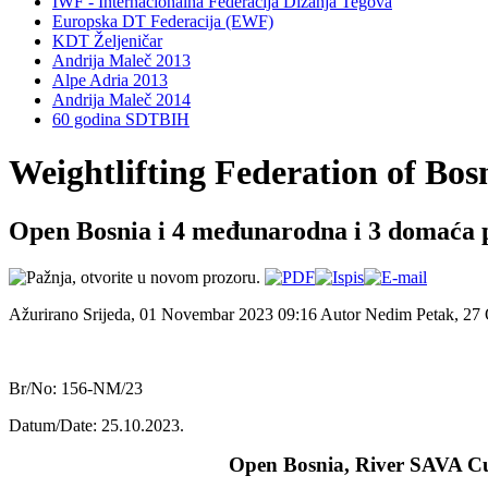
IWF - Internacionalna Federacija Dizanja Tegova
Europska DT Federacija (EWF)
KDT Željeničar
Andrija Maleč 2013
Alpe Adria 2013
Andrija Maleč 2014
60 godina SDTBIH
Weightlifting Federation of Bo
Open Bosnia i 4 međunarodna i 3 domaća 
Ažurirano Srijeda, 01 Novembar 2023 09:16
Autor Nedim
Petak, 27
Br/No: 156-NM/23
Datum/Date: 25.10.2023.
Open Bosnia, River SAVA Cu