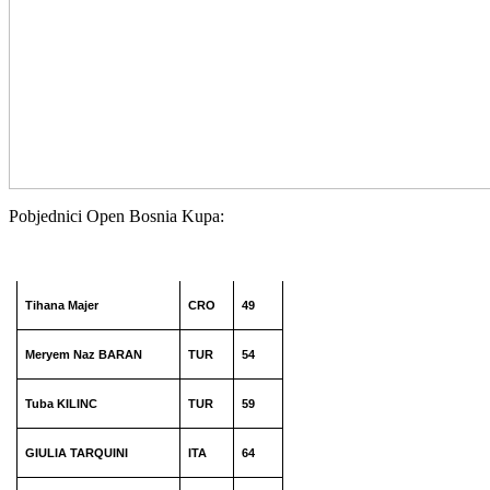
Pobjednici Open Bosnia Kupa:
Tihana Majer
CRO
49
Meryem Naz BARAN
TUR
54
Tuba KILINC
TUR
59
GIULIA TARQUINI
ITA
64